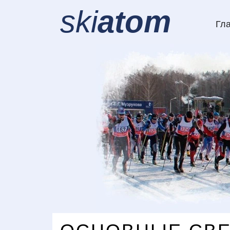
ski
atom
Гл