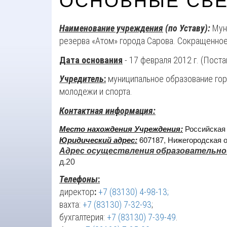
ОСНОВНЫЕ СВ
Наименование учреждения
(по Уставу):
Мун
резерва «Атом» города Сарова. Сокращенно
Дата основания
- 17 февраля 2012 г. (Пос
Учредитель
:
муниципальное образование гор
молодежи и спорта.
Контактная информация:
Место нахождения Учреждения:
Российская 
Юридический адрес:
607187, Нижегородская об
Адрес осуществления образовательно
д.20
Телефоны
:
директор
:
+7 (83130) 4-98-13;
вахта:
+7 (83130) 7-32-93
;
бухгалтерия:
+7 (83130) 7-39-49
.