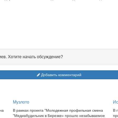
иев. Хотите начать обсуждение?
Добавить комментарий
Музлото
Ис
на
В рамках проекта "Молодежная профильная смена
В 
"Медиабудильник в Березке» прошло незабываемое
пр