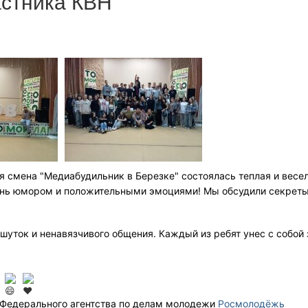
астника КВН
6
я смена "Медиабудильник в Березке" состоялась теплая и вес
знь юмором и положительными эмоциями! Мы обсудили секреты 
шуток и ненавязчивого общения. Каждый из ребят унес с собой
!
 Федерального агентства по делам молодежи
Росмолодёжь