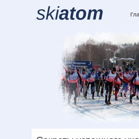
ski
atom
Гл